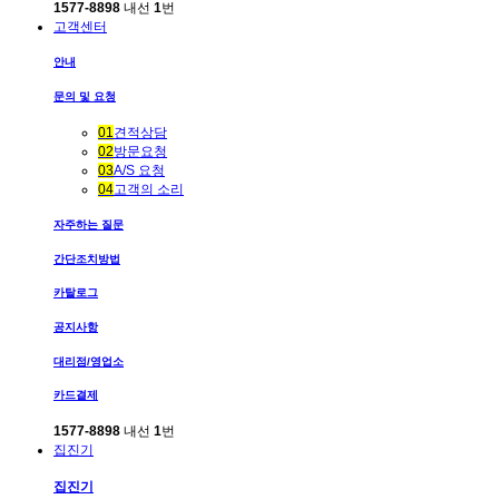
1577-8898
내선
1
번
고객센터
안내
문의 및 요청
01
견적상담
02
방문요청
03
A/S 요청
04
고객의 소리
자주하는 질문
간단조치방법
카탈로그
공지사항
대리점/영업소
카드결제
1577-8898
내선
1
번
집진기
집진기