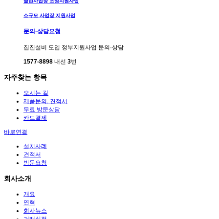
클린사업장 조성지원사업
소규모 사업장 지원사업
문의·상담요청
집진설비 도입 정부지원사업 문의·상담
1577-8898
내선
3
번
자주찾는 항목
오시는 길
제품문의, 견적서
무료 방문상담
카드결제
바로연결
설치사례
견적서
방문요청
회사소개
개요
연혁
회사뉴스
거래실적