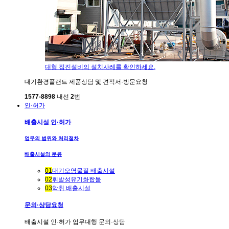
대형 집진설비의 설치사례를 확인하세요.
대기환경플랜트 제품상담 및 견적서·방문요청
1577-8898
내선
2
번
인·허가
배출시설 인·허가
업무의 범위와 처리절차
배출시설의 분류
01
대기오염물질 배출시설
02
휘발성유기화합물
03
악취 배출시설
문의·상담요청
배출시설 인·허가 업무대행 문의·상담