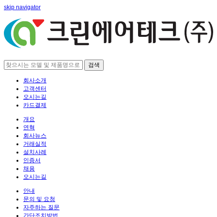
skip navigator
검색
회사소개
고객센터
오시는길
카드결제
개요
연혁
회사뉴스
거래실적
설치사례
인증서
채용
오시는길
안내
문의 및 요청
자주하는 질문
간단조치방법