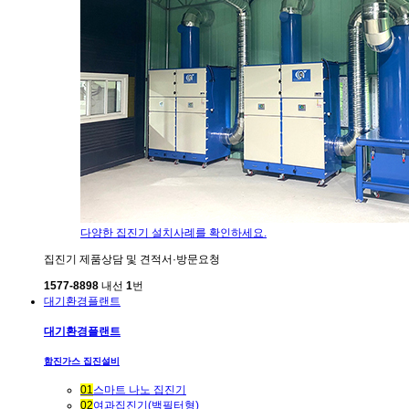
다양한 집진기 설치사례를 확인하세요.
집진기 제품상담 및 견적서·방문요청
1577-8898
내선
1
번
대기환경플랜트
대기환경플랜트
함진가스 집진설비
01
스마트 나노 집진기
02
여과집진기(백필터형)