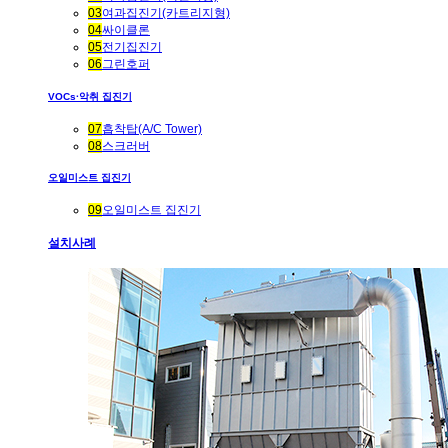
03
여과집진기(카트리지형)
04
싸이클론
05
전기집진기
06
그린호퍼
VOCs·악취 집진기
07
흡착탑(A/C Tower)
08
스크러버
오일미스트 집진기
09
오일미스트 집진기
설치사례