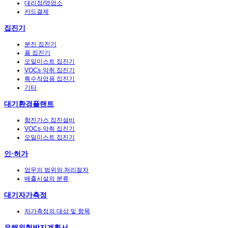
대리점/영업소
카드결제
집진기
분진 집진기
퓸 집진기
오일미스트 집진기
VOCs·악취 집진기
특수작업용 집진기
기타
대기환경플랜트
함진가스 집진설비
VOCs·악취 집진기
오일미스트 집진기
인·허가
업무의 범위와 처리절차
배출시설의 분류
대기자가측정
자가측정의 대상 및 항목
유해위험방지계획서