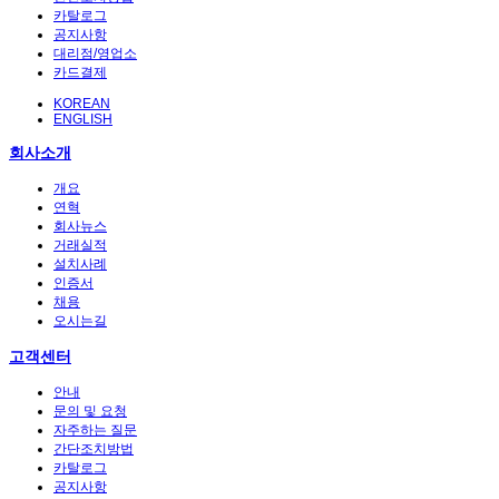
카탈로그
공지사항
대리점/영업소
카드결제
KOREAN
ENGLISH
회사소개
개요
연혁
회사뉴스
거래실적
설치사례
인증서
채용
오시는길
고객센터
안내
문의 및 요청
자주하는 질문
간단조치방법
카탈로그
공지사항