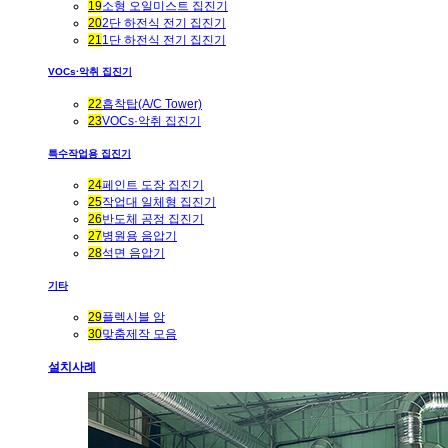
19
소형 오일미스트 집진기
20
2단 하전식 전기 집진기
21
1단 하전식 전기 집진기
VOCs·악취 집진기
22
흡착탑(A/C Tower)
23
VOCs·악취 집진기
특수작업용 집진기
24
페인트 도장 집진기
25
작업대 일체형 집진기
26
반도체 공정 집진기
27
병원용 음압기
28
석면 음압기
기타
29
플렉시블 암
30
맞춤제작 모음
설치사례