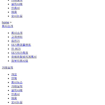
설치사례
인증서
채용
오시는길
home
>
회사소개
회사소개
고객센터
집진기
대기환경플랜트
인·허가
대기자가측정
유해위험방지계획서
정부지원사업
거래실적
개요
연혁
회사뉴스
거래실적
설치사례
인증서
채용
오시는길